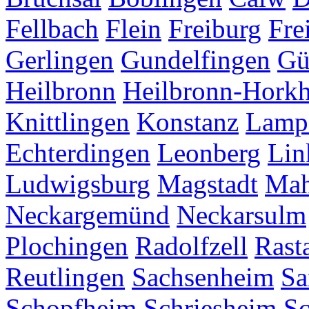
Fellbach
Flein
Freiburg
Fre
Gerlingen
Gundelfingen
Gü
Heilbronn
Heilbronn-Hork
Knittlingen
Konstanz
Lamp
Echterdingen
Leonberg
Lin
Ludwigsburg
Magstadt
Mah
Neckargemünd
Neckarsulm
Plochingen
Radolfzell
Rasta
Reutlingen
Sachsenheim
Sa
Schopfheim
Schriesheim
S