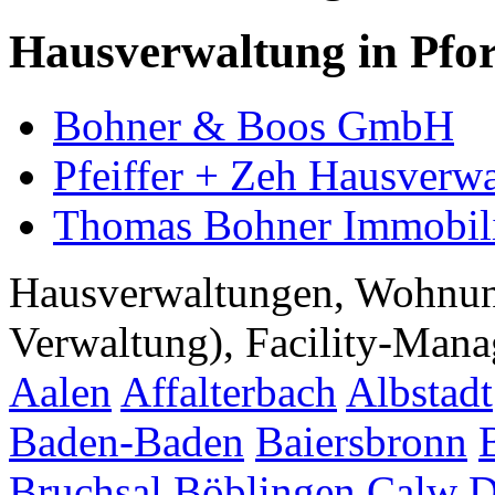
Hausverwaltung in Pfo
Bohner & Boos GmbH
Pfeiffer + Zeh Hausver
Thomas Bohner Immobi
Hausverwaltungen, Wohnu
Verwaltung), Facility-Manag
Aalen
Affalterbach
Albstadt
Baden-Baden
Baiersbronn
Bruchsal
Böblingen
Calw
D