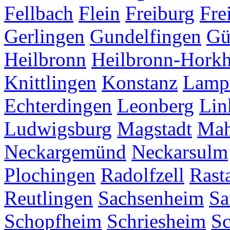
Fellbach
Flein
Freiburg
Fre
Gerlingen
Gundelfingen
Gü
Heilbronn
Heilbronn-Hork
Knittlingen
Konstanz
Lamp
Echterdingen
Leonberg
Lin
Ludwigsburg
Magstadt
Mah
Neckargemünd
Neckarsulm
Plochingen
Radolfzell
Rasta
Reutlingen
Sachsenheim
Sa
Schopfheim
Schriesheim
S