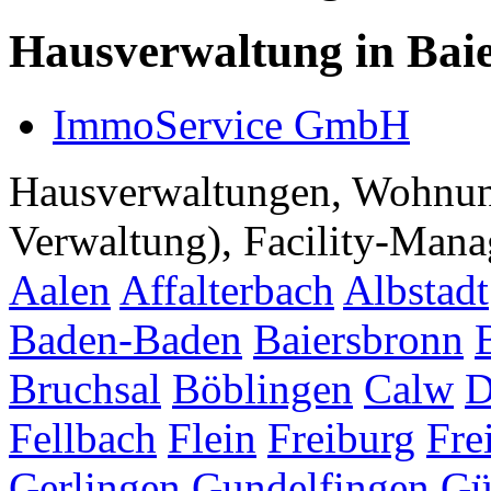
Hausverwaltung in Bai
ImmoService GmbH
Hausverwaltungen, Wohnu
Verwaltung), Facility-Manag
Aalen
Affalterbach
Albstadt
Baden-Baden
Baiersbronn
Bruchsal
Böblingen
Calw
D
Fellbach
Flein
Freiburg
Fre
Gerlingen
Gundelfingen
Gü