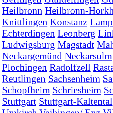
Heilbronn
Heilbronn-Hork
Knittlingen
Konstanz
Lamp
Echterdingen
Leonberg
Lin
Ludwigsburg
Magstadt
Mah
Neckargemünd
Neckarsulm
Plochingen
Radolfzell
Rasta
Reutlingen
Sachsenheim
Sa
Schopfheim
Schriesheim
S
Stuttgart
Stuttgart-Kaltental
Umkirch
Vaihingen/ Enz
Vi