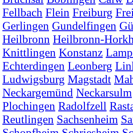
Fellbach
Flein
Freiburg
Fre
Gerlingen
Gundelfingen
Gü
Heilbronn
Heilbronn-Hork
Knittlingen
Konstanz
Lamp
Echterdingen
Leonberg
Lin
Ludwigsburg
Magstadt
Mah
Neckargemünd
Neckarsulm
Plochingen
Radolfzell
Rasta
Reutlingen
Sachsenheim
Sa
Schopfheim
Schriesheim
S