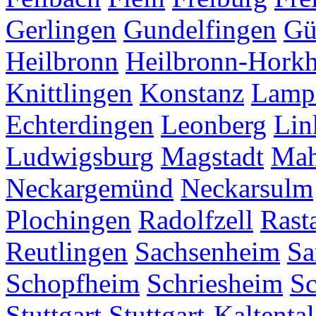
Gerlingen
Gundelfingen
Gü
Heilbronn
Heilbronn-Hork
Knittlingen
Konstanz
Lamp
Echterdingen
Leonberg
Lin
Ludwigsburg
Magstadt
Mah
Neckargemünd
Neckarsulm
Plochingen
Radolfzell
Rasta
Reutlingen
Sachsenheim
Sa
Schopfheim
Schriesheim
S
Stuttgart
Stuttgart-Kaltental