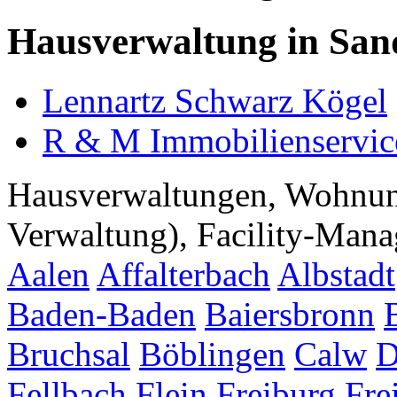
Hausverwaltung in Sa
Lennartz Schwarz Kögel
R & M Immobilienservi
Hausverwaltungen, Wohnu
Verwaltung), Facility-Manag
Aalen
Affalterbach
Albstadt
Baden-Baden
Baiersbronn
Bruchsal
Böblingen
Calw
D
Fellbach
Flein
Freiburg
Fre