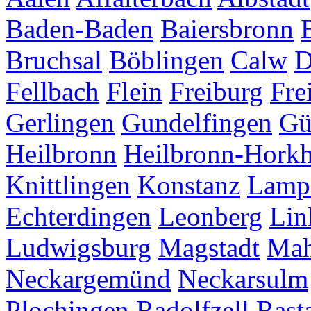
Baden-Baden
Baiersbronn
Bruchsal
Böblingen
Calw
D
Fellbach
Flein
Freiburg
Fre
Gerlingen
Gundelfingen
Gü
Heilbronn
Heilbronn-Hork
Knittlingen
Konstanz
Lamp
Echterdingen
Leonberg
Lin
Ludwigsburg
Magstadt
Mah
Neckargemünd
Neckarsulm
Plochingen
Radolfzell
Rasta