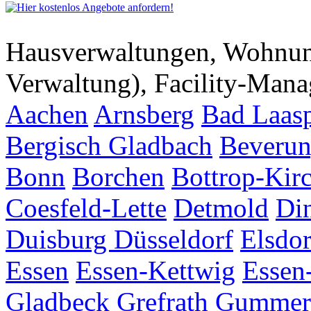
Hausverwaltungen, Wohnu
Verwaltung), Facility-Man
Aachen
Arnsberg
Bad Laas
Bergisch Gladbach
Beveru
Bonn
Borchen
Bottrop-Kir
Coesfeld-Lette
Detmold
Di
Duisburg
Düsseldorf
Elsdor
Essen
Essen-Kettwig
Essen
Gladbeck
Grefrath
Gummer