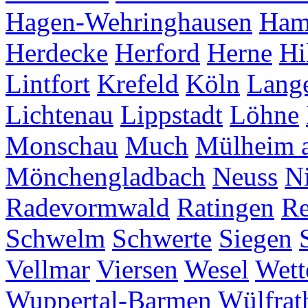
Hagen-Wehringhausen
Ha
Herdecke
Herford
Herne
Hi
Lintfort
Krefeld
Köln
Lang
Lichtenau
Lippstadt
Löhne
Monschau
Much
Mülheim a
Mönchengladbach
Neuss
Ni
Radevormwald
Ratingen
Re
Schwelm
Schwerte
Siegen
Vellmar
Viersen
Wesel
Wett
Wuppertal-Barmen
Wülfrat