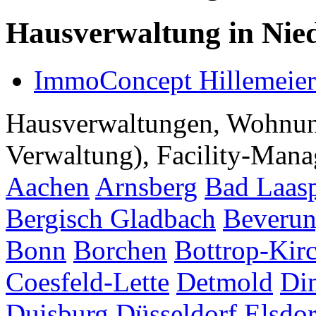
Hausverwaltung in Nied
ImmoConcept Hillemei
Hausverwaltungen, Wohnu
Verwaltung), Facility-Manag
Aachen
Arnsberg
Bad Laas
Bergisch Gladbach
Beveru
Bonn
Borchen
Bottrop-Kir
Coesfeld-Lette
Detmold
Di
Duisburg
Düsseldorf
Elsdor