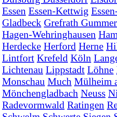
Essen
Essen-Kettwig
Essen
Gladbeck
Grefrath
Gummer
Hagen-Wehringhausen
Ha
Herdecke
Herford
Herne
Hi
Lintfort
Krefeld
Köln
Lang
Lichtenau
Lippstadt
Löhne
Monschau
Much
Mülheim a
Mönchengladbach
Neuss
Ni
Radevormwald
Ratingen
Re
Schwelm
Schwerte
Siegen