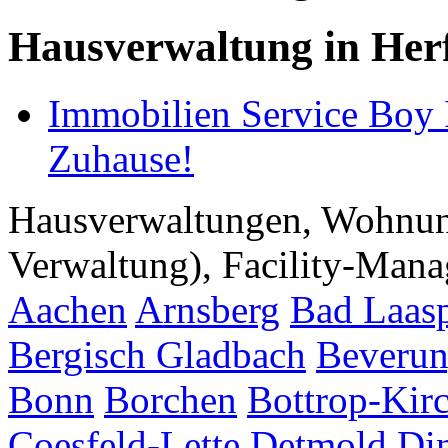
Hausverwaltung in Her
Immobilien Service Boy
Zuhause!
Hausverwaltungen, Wohnu
Verwaltung), Facility-Manag
Aachen
Arnsberg
Bad Laas
Bergisch Gladbach
Beveru
Bonn
Borchen
Bottrop-Kir
Coesfeld-Lette
Detmold
Di