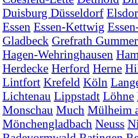
Duisburg
Düsseldorf
Elsdor
Essen
Essen-Kettwig
Essen
Gladbeck
Grefrath
Gummer
Hagen-Wehringhausen
Ha
Herdecke
Herford
Herne
Hi
Lintfort
Krefeld
Köln
Lang
Lichtenau
Lippstadt
Löhne
Monschau
Much
Mülheim a
Mönchengladbach
Neuss
Ni
Radevormwald
Ratingen
Re