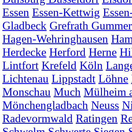
Essen
Essen-Kettwig
Essen
Gladbeck
Grefrath
Gummer
Hagen-Wehringhausen
Ha
Herdecke
Herford
Herne
Hi
Lintfort
Krefeld
Köln
Lang
Lichtenau
Lippstadt
Löhne
Monschau
Much
Mülheim a
Mönchengladbach
Neuss
Ni
Radevormwald
Ratingen
Re
Schwelm
Schwerte
Siegen