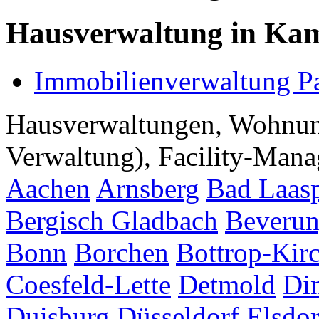
Hausverwaltung in Kam
Immobilienverwaltung P
Hausverwaltungen, Wohnu
Verwaltung), Facility-Manag
Aachen
Arnsberg
Bad Laas
Bergisch Gladbach
Beveru
Bonn
Borchen
Bottrop-Kir
Coesfeld-Lette
Detmold
Di
Duisburg
Düsseldorf
Elsdor