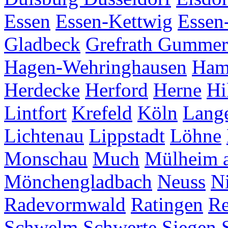
Essen
Essen-Kettwig
Essen
Gladbeck
Grefrath
Gummer
Hagen-Wehringhausen
Ha
Herdecke
Herford
Herne
Hi
Lintfort
Krefeld
Köln
Lang
Lichtenau
Lippstadt
Löhne
Monschau
Much
Mülheim a
Mönchengladbach
Neuss
Ni
Radevormwald
Ratingen
Re
Schwelm
Schwerte
Siegen