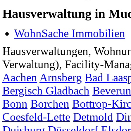
Hausverwaltung in Mu
WohnSache Immobilien
Hausverwaltungen, Wohnu
Verwaltung), Facility-Manag
Aachen
Arnsberg
Bad Laas
Bergisch Gladbach
Beveru
Bonn
Borchen
Bottrop-Kir
Coesfeld-Lette
Detmold
Di
Duisburg
Düsseldorf
Elsdor