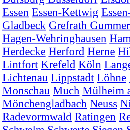
Essen
Essen-Kettwig
Essen
Gladbeck
Grefrath
Gummer
Hagen-Wehringhausen
Ha
Herdecke
Herford
Herne
Hi
Lintfort
Krefeld
Köln
Lang
Lichtenau
Lippstadt
Löhne
Monschau
Much
Mülheim a
Mönchengladbach
Neuss
Ni
Radevormwald
Ratingen
Re
Schwelm
Schwerte
Siegen