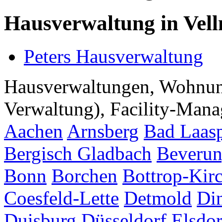
Hausverwaltung in Vel
Peters Hausverwaltung
Hausverwaltungen, Wohnu
Verwaltung), Facility-Manag
Aachen
Arnsberg
Bad Laas
Bergisch Gladbach
Beveru
Bonn
Borchen
Bottrop-Kir
Coesfeld-Lette
Detmold
Di
Duisburg
Düsseldorf
Elsdor