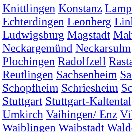
Knittlingen
Konstanz
Lamp
Echterdingen
Leonberg
Lin
Ludwigsburg
Magstadt
Mah
Neckargemünd
Neckarsulm
Plochingen
Radolfzell
Rasta
Reutlingen
Sachsenheim
Sa
Schopfheim
Schriesheim
S
Stuttgart
Stuttgart-Kaltental
Umkirch
Vaihingen/ Enz
Vi
Waiblingen
Waibstadt
Wald