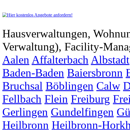
Hausverwaltungen, Wohnu
Verwaltung), Facility-Man
Aalen
Affalterbach
Albstadt
Baden-Baden
Baiersbronn
Bruchsal
Böblingen
Calw
D
Fellbach
Flein
Freiburg
Fre
Gerlingen
Gundelfingen
Gü
Heilbronn
Heilbronn-Hork