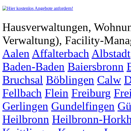
Hausverwaltungen, Wohnu
Verwaltung), Facility-Man
Aalen
Affalterbach
Albstadt
Baden-Baden
Baiersbronn
Bruchsal
Böblingen
Calw
D
Fellbach
Flein
Freiburg
Fre
Gerlingen
Gundelfingen
Gü
Heilbronn
Heilbronn-Hork