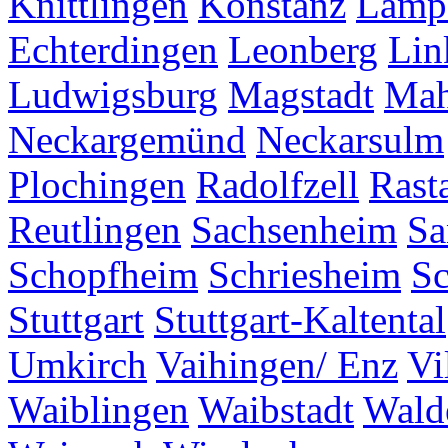
Knittlingen
Konstanz
Lamp
Echterdingen
Leonberg
Lin
Ludwigsburg
Magstadt
Mah
Neckargemünd
Neckarsulm
Plochingen
Radolfzell
Rasta
Reutlingen
Sachsenheim
Sa
Schopfheim
Schriesheim
S
Stuttgart
Stuttgart-Kaltental
Umkirch
Vaihingen/ Enz
Vi
Waiblingen
Waibstadt
Wald