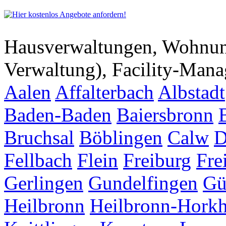
Hausverwaltungen, Wohnu
Verwaltung), Facility-Man
Aalen
Affalterbach
Albstadt
Baden-Baden
Baiersbronn
Bruchsal
Böblingen
Calw
D
Fellbach
Flein
Freiburg
Fre
Gerlingen
Gundelfingen
Gü
Heilbronn
Heilbronn-Hork