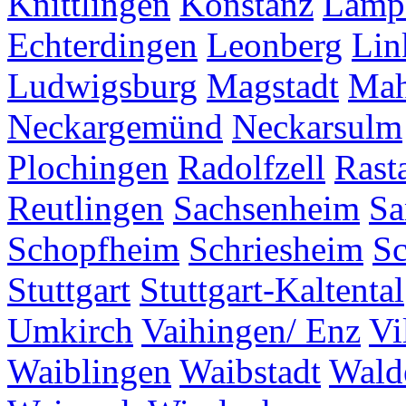
Knittlingen
Konstanz
Lamp
Echterdingen
Leonberg
Lin
Ludwigsburg
Magstadt
Mah
Neckargemünd
Neckarsulm
Plochingen
Radolfzell
Rasta
Reutlingen
Sachsenheim
Sa
Schopfheim
Schriesheim
S
Stuttgart
Stuttgart-Kaltental
Umkirch
Vaihingen/ Enz
Vi
Waiblingen
Waibstadt
Wald