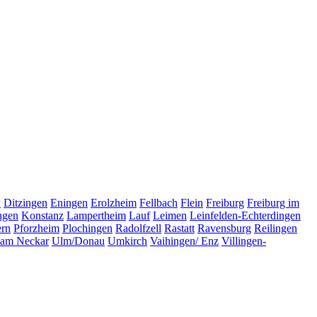
w
Ditzingen
Eningen
Erolzheim
Fellbach
Flein
Freiburg
Freiburg im
ingen
Konstanz
Lampertheim
Lauf
Leimen
Leinfelden-Echterdingen
ern
Pforzheim
Plochingen
Radolfzell
Rastatt
Ravensburg
Reilingen
 am Neckar
Ulm/Donau
Umkirch
Vaihingen/ Enz
Villingen-