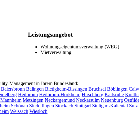
Leistungsangebot
Wohnungseigentumsverwaltung (WEG)
Mietverwaltung
lity-Management in Ihrem Bundesland:
Baiersbronn
Balingen
Bietigheim-Bissingen
Bruchsal
Böblingen
Cal
idelberg
Heilbronn
Heilbronn-Horkheim
Hirschberg
Karlsruhe
Knittl
Mannheim
Metzingen
Neckargemünd
Neckarsulm
Neuenburg
Ostfild
sheim
Schönau
Sindelfingen
Stockach
Stuttgart
Stuttgart-Kaltental
Sulz
heim
Weissach
Wiesloch