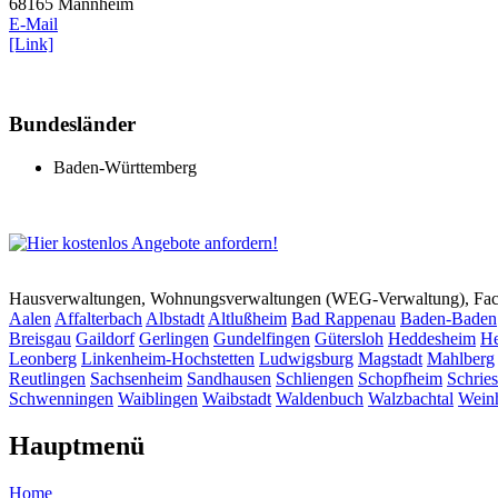
68165 Mannheim
E-Mail
[Link]
Bundesländer
Baden-Württemberg
Hausverwaltungen, Wohnungsverwaltungen (WEG-Verwaltung), Faci
Aalen
Affalterbach
Albstadt
Altlußheim
Bad Rappenau
Baden-Baden
Breisgau
Gaildorf
Gerlingen
Gundelfingen
Gütersloh
Heddesheim
He
Leonberg
Linkenheim-Hochstetten
Ludwigsburg
Magstadt
Mahlberg
Reutlingen
Sachsenheim
Sandhausen
Schliengen
Schopfheim
Schrie
Schwenningen
Waiblingen
Waibstadt
Waldenbuch
Walzbachtal
Wein
Hauptmenü
Home