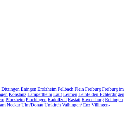
w
Ditzingen
Eningen
Erolzheim
Fellbach
Flein
Freiburg
Freiburg im
ingen
Konstanz
Lampertheim
Lauf
Leimen
Leinfelden-Echterdingen
ern
Pforzheim
Plochingen
Radolfzell
Rastatt
Ravensburg
Reilingen
 am Neckar
Ulm/Donau
Umkirch
Vaihingen/ Enz
Villingen-