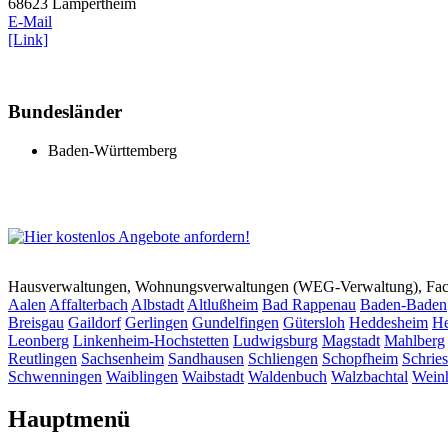
68623 Lampertheim
E-Mail
[Link]
Bundesländer
Baden-Württemberg
Hausverwaltungen, Wohnungsverwaltungen (WEG-Verwaltung), Faci
Aalen
Affalterbach
Albstadt
Altlußheim
Bad Rappenau
Baden-Baden
Breisgau
Gaildorf
Gerlingen
Gundelfingen
Gütersloh
Heddesheim
He
Leonberg
Linkenheim-Hochstetten
Ludwigsburg
Magstadt
Mahlberg
Reutlingen
Sachsenheim
Sandhausen
Schliengen
Schopfheim
Schrie
Schwenningen
Waiblingen
Waibstadt
Waldenbuch
Walzbachtal
Wein
Hauptmenü