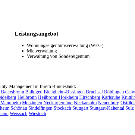
Leistungsangebot
Wohnungseigentumsverwaltung (WEG)
Mietverwaltung
Verwaltung von Sondereigentum
lity-Management in Ihrem Bundesland:
Baiersbronn
Balingen
Bietigheim-Bissingen
Bruchsal
Böblingen
Cal
idelberg
Heilbronn
Heilbronn-Horkheim
Hirschberg
Karlsruhe
Knittl
Mannheim
Metzingen
Neckargemünd
Neckarsulm
Neuenburg
Ostfild
sheim
Schönau
Sindelfingen
Stockach
Stuttgart
Stuttgart-Kaltental
Sulz
heim
Weissach
Wiesloch