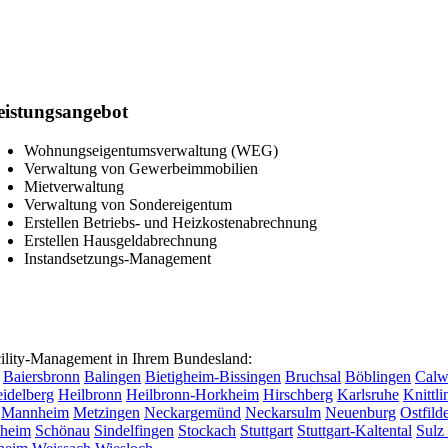
eistungsangebot
Wohnungseigentumsverwaltung (WEG)
Verwaltung von Gewerbeimmobilien
Mietverwaltung
Verwaltung von Sondereigentum
Erstellen Betriebs- und Heizkostenabrechnung
Erstellen Hausgeldabrechnung
Instandsetzungs-Management
lity-Management in Ihrem Bundesland:
Baiersbronn
Balingen
Bietigheim-Bissingen
Bruchsal
Böblingen
Cal
idelberg
Heilbronn
Heilbronn-Horkheim
Hirschberg
Karlsruhe
Knittl
Mannheim
Metzingen
Neckargemünd
Neckarsulm
Neuenburg
Ostfild
sheim
Schönau
Sindelfingen
Stockach
Stuttgart
Stuttgart-Kaltental
Sulz