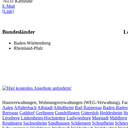
76131 Karlsruhe
E-Mail
[Link]
Bundesländer
L
Baden-Württemberg
Rheinland-Pfalz
Hausverwaltungen, Wohnungsverwaltungen (WEG-Verwaltung), Faci
Aalen
Affalterbach
Albstadt
Altlußheim
Bad Rappenau
Baden-Baden
Breisgau
Gaildorf
Gerlingen
Gundelfingen
Gütersloh
Heddesheim
He
Leonberg
Linkenheim-Hochstetten
Ludwigsburg
Magstadt
Mahlberg
Reutlingen
Sachsenheim
Sandhausen
Schliengen
Schopfheim
Schrie