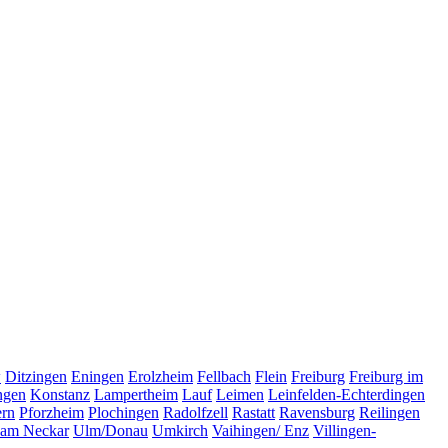
w
Ditzingen
Eningen
Erolzheim
Fellbach
Flein
Freiburg
Freiburg im
ingen
Konstanz
Lampertheim
Lauf
Leimen
Leinfelden-Echterdingen
ern
Pforzheim
Plochingen
Radolfzell
Rastatt
Ravensburg
Reilingen
 am Neckar
Ulm/Donau
Umkirch
Vaihingen/ Enz
Villingen-