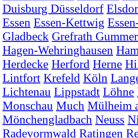
Duisburg
Düsseldorf
Elsdor
Essen
Essen-Kettwig
Essen
Gladbeck
Grefrath
Gummer
Hagen-Wehringhausen
Ha
Herdecke
Herford
Herne
Hi
Lintfort
Krefeld
Köln
Lang
Lichtenau
Lippstadt
Löhne
Monschau
Much
Mülheim a
Mönchengladbach
Neuss
Ni
Radevormwald
Ratingen
Re