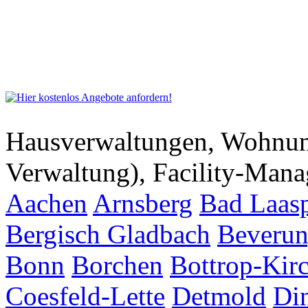
Hausverwaltungen, Wohnu
Verwaltung), Facility-Man
Aachen
Arnsberg
Bad Laas
Bergisch Gladbach
Beveru
Bonn
Borchen
Bottrop-Kir
Coesfeld-Lette
Detmold
Di