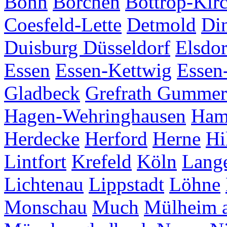
Bonn
Borchen
Bottrop-Kir
Coesfeld-Lette
Detmold
Di
Duisburg
Düsseldorf
Elsdor
Essen
Essen-Kettwig
Essen
Gladbeck
Grefrath
Gummer
Hagen-Wehringhausen
Ha
Herdecke
Herford
Herne
Hi
Lintfort
Krefeld
Köln
Lang
Lichtenau
Lippstadt
Löhne
Monschau
Much
Mülheim a