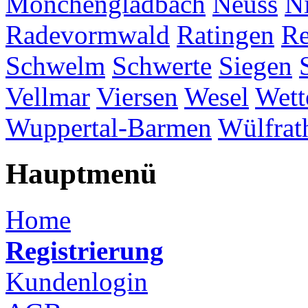
Mönchengladbach
Neuss
Ni
Radevormwald
Ratingen
Re
Schwelm
Schwerte
Siegen
Vellmar
Viersen
Wesel
Wett
Wuppertal-Barmen
Wülfrat
Hauptmenü
Home
Registrierung
Kundenlogin