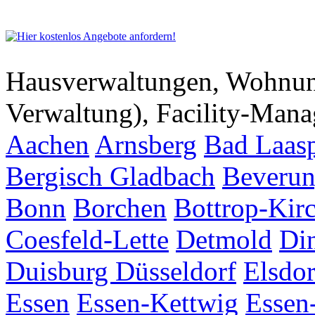
Hausverwaltungen, Wohnu
Verwaltung), Facility-Man
Aachen
Arnsberg
Bad Laas
Bergisch Gladbach
Beveru
Bonn
Borchen
Bottrop-Kir
Coesfeld-Lette
Detmold
Di
Duisburg
Düsseldorf
Elsdor
Essen
Essen-Kettwig
Essen