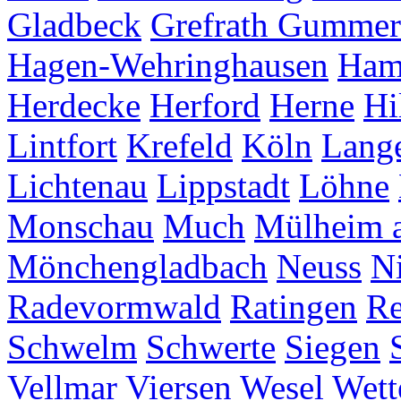
Gladbeck
Grefrath
Gummer
Hagen-Wehringhausen
Ha
Herdecke
Herford
Herne
Hi
Lintfort
Krefeld
Köln
Lang
Lichtenau
Lippstadt
Löhne
Monschau
Much
Mülheim a
Mönchengladbach
Neuss
Ni
Radevormwald
Ratingen
Re
Schwelm
Schwerte
Siegen
Vellmar
Viersen
Wesel
Wett