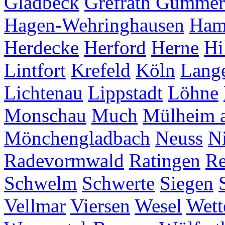
Gladbeck
Grefrath
Gummer
Hagen-Wehringhausen
Ha
Herdecke
Herford
Herne
Hi
Lintfort
Krefeld
Köln
Lang
Lichtenau
Lippstadt
Löhne
Monschau
Much
Mülheim a
Mönchengladbach
Neuss
Ni
Radevormwald
Ratingen
Re
Schwelm
Schwerte
Siegen
Vellmar
Viersen
Wesel
Wett