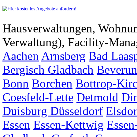
Hausverwaltungen, Wohnu
Verwaltung), Facility-Man
Aachen
Arnsberg
Bad Laas
Bergisch Gladbach
Beveru
Bonn
Borchen
Bottrop-Kir
Coesfeld-Lette
Detmold
Di
Duisburg
Düsseldorf
Elsdor
Essen
Essen-Kettwig
Essen