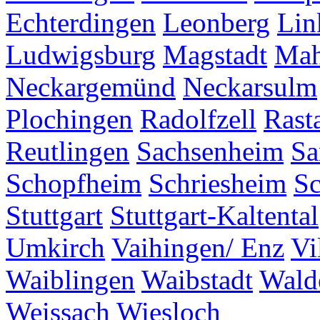
Echterdingen
Leonberg
Lin
Ludwigsburg
Magstadt
Mah
Neckargemünd
Neckarsulm
Plochingen
Radolfzell
Rasta
Reutlingen
Sachsenheim
Sa
Schopfheim
Schriesheim
S
Stuttgart
Stuttgart-Kaltental
Umkirch
Vaihingen/ Enz
Vi
Waiblingen
Waibstadt
Wald
Weissach
Wiesloch