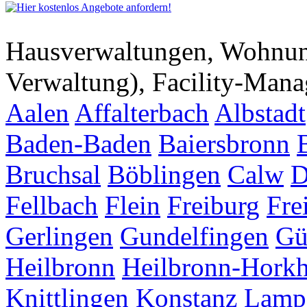
Hausverwaltungen, Wohnu
Verwaltung), Facility-Man
Aalen
Affalterbach
Albstadt
Baden-Baden
Baiersbronn
Bruchsal
Böblingen
Calw
D
Fellbach
Flein
Freiburg
Fre
Gerlingen
Gundelfingen
Gü
Heilbronn
Heilbronn-Hork
Knittlingen
Konstanz
Lamp