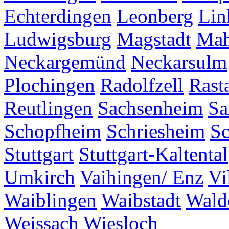
Echterdingen
Leonberg
Lin
Ludwigsburg
Magstadt
Mah
Neckargemünd
Neckarsulm
Plochingen
Radolfzell
Rasta
Reutlingen
Sachsenheim
Sa
Schopfheim
Schriesheim
S
Stuttgart
Stuttgart-Kaltental
Umkirch
Vaihingen/ Enz
Vi
Waiblingen
Waibstadt
Wald
Weissach
Wiesloch