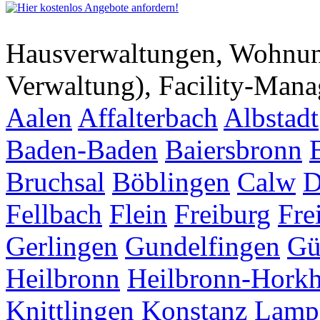
Hausverwaltungen, Wohnu
Verwaltung), Facility-Man
Aalen
Affalterbach
Albstadt
Baden-Baden
Baiersbronn
Bruchsal
Böblingen
Calw
D
Fellbach
Flein
Freiburg
Fre
Gerlingen
Gundelfingen
Gü
Heilbronn
Heilbronn-Hork
Knittlingen
Konstanz
Lamp