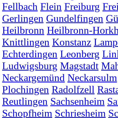
Fellbach
Flein
Freiburg
Fre
Gerlingen
Gundelfingen
Gü
Heilbronn
Heilbronn-Hork
Knittlingen
Konstanz
Lamp
Echterdingen
Leonberg
Lin
Ludwigsburg
Magstadt
Mah
Neckargemünd
Neckarsulm
Plochingen
Radolfzell
Rasta
Reutlingen
Sachsenheim
Sa
Schopfheim
Schriesheim
S