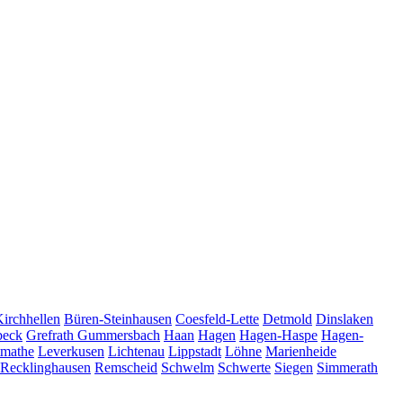
Kirchhellen
Büren-Steinhausen
Coesfeld-Lette
Detmold
Dinslaken
beck
Grefrath
Gummersbach
Haan
Hagen
Hagen-Haspe
Hagen-
tmathe
Leverkusen
Lichtenau
Lippstadt
Löhne
Marienheide
Recklinghausen
Remscheid
Schwelm
Schwerte
Siegen
Simmerath