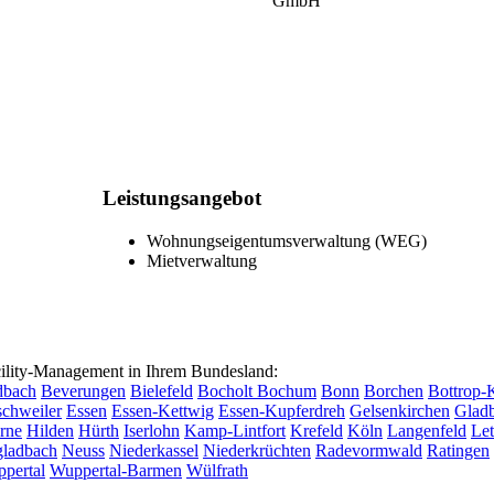
Leistungsangebot
Wohnungseigentumsverwaltung (WEG)
Mietverwaltung
lity-Management in Ihrem Bundesland:
dbach
Beverungen
Bielefeld
Bocholt
Bochum
Bonn
Borchen
Bottrop-
chweiler
Essen
Essen-Kettwig
Essen-Kupferdreh
Gelsenkirchen
Glad
rne
Hilden
Hürth
Iserlohn
Kamp-Lintfort
Krefeld
Köln
Langenfeld
Le
ladbach
Neuss
Niederkassel
Niederkrüchten
Radevormwald
Ratingen
pertal
Wuppertal-Barmen
Wülfrath