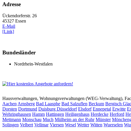
Adresse
Ückendorferstr. 26
45327 Essen
E-Mail
[Link]
Bundesländer
Nordrhein-Westfalen
Hausverwaltungen, Wohnungsverwaltungen (WEG-Verwaltung), Faci
Aachen
Arnsberg
Bad Laasphe
Bad Salzuflen
Beckum
Bergisch Gla
Dorsten
Dortmund
Duisburg
Düsseldorf
Elsdorf
Ennepetal
Erwitte
Es
Wehringhausen
Hamm
Hattingen
Heiligenhaus
Herdecke
Herford
He
Mettmann
Monschau
Much
Mülheim an der Ruhr
Münster
Möncheng
Solingen
Velbert
Vellmar
Viersen
Wesel
Wetter
Witten
Wuerselen
Wup