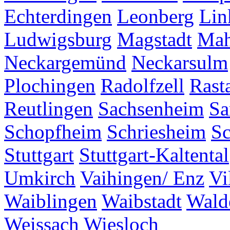
Echterdingen
Leonberg
Lin
Ludwigsburg
Magstadt
Mah
Neckargemünd
Neckarsulm
Plochingen
Radolfzell
Rasta
Reutlingen
Sachsenheim
Sa
Schopfheim
Schriesheim
S
Stuttgart
Stuttgart-Kaltental
Umkirch
Vaihingen/ Enz
Vi
Waiblingen
Waibstadt
Wald
Weissach
Wiesloch