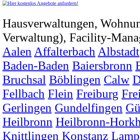
Hausverwaltungen, Wohnu
Verwaltung), Facility-Man
Aalen
Affalterbach
Albstadt
Baden-Baden
Baiersbronn
Bruchsal
Böblingen
Calw
D
Fellbach
Flein
Freiburg
Fre
Gerlingen
Gundelfingen
Gü
Heilbronn
Heilbronn-Hork
Knittlingen
Konstanz
Lamp