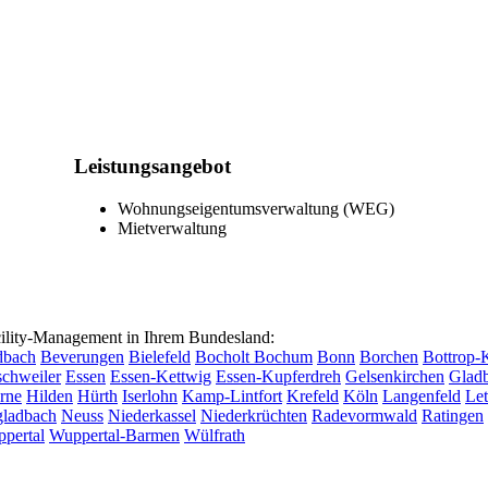
Leistungsangebot
Wohnungseigentumsverwaltung (WEG)
Mietverwaltung
lity-Management in Ihrem Bundesland:
dbach
Beverungen
Bielefeld
Bocholt
Bochum
Bonn
Borchen
Bottrop-
chweiler
Essen
Essen-Kettwig
Essen-Kupferdreh
Gelsenkirchen
Glad
rne
Hilden
Hürth
Iserlohn
Kamp-Lintfort
Krefeld
Köln
Langenfeld
Le
ladbach
Neuss
Niederkassel
Niederkrüchten
Radevormwald
Ratingen
pertal
Wuppertal-Barmen
Wülfrath