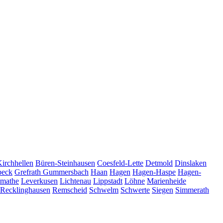
Kirchhellen
Büren-Steinhausen
Coesfeld-Lette
Detmold
Dinslaken
beck
Grefrath
Gummersbach
Haan
Hagen
Hagen-Haspe
Hagen-
tmathe
Leverkusen
Lichtenau
Lippstadt
Löhne
Marienheide
Recklinghausen
Remscheid
Schwelm
Schwerte
Siegen
Simmerath