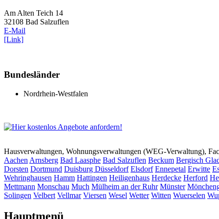
Am Alten Teich 14
32108 Bad Salzuflen
E-Mail
[Link]
Bundesländer
Nordrhein-Westfalen
Hausverwaltungen, Wohnungsverwaltungen (WEG-Verwaltung), Faci
Aachen
Arnsberg
Bad Laasphe
Bad Salzuflen
Beckum
Bergisch Gla
Dorsten
Dortmund
Duisburg
Düsseldorf
Elsdorf
Ennepetal
Erwitte
Es
Wehringhausen
Hamm
Hattingen
Heiligenhaus
Herdecke
Herford
He
Mettmann
Monschau
Much
Mülheim an der Ruhr
Münster
Möncheng
Solingen
Velbert
Vellmar
Viersen
Wesel
Wetter
Witten
Wuerselen
Wup
Hauptmenü