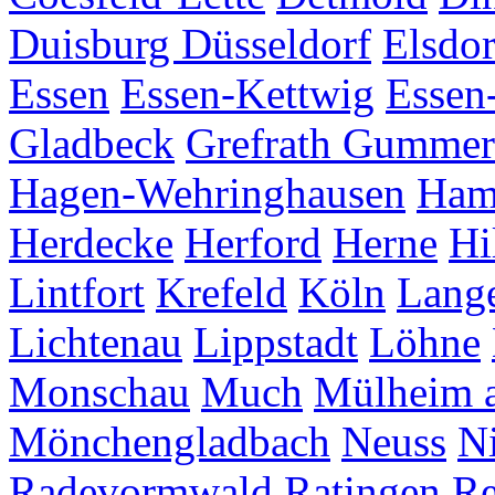
Duisburg
Düsseldorf
Elsdor
Essen
Essen-Kettwig
Essen
Gladbeck
Grefrath
Gummer
Hagen-Wehringhausen
Ha
Herdecke
Herford
Herne
Hi
Lintfort
Krefeld
Köln
Lang
Lichtenau
Lippstadt
Löhne
Monschau
Much
Mülheim a
Mönchengladbach
Neuss
Ni
Radevormwald
Ratingen
Re