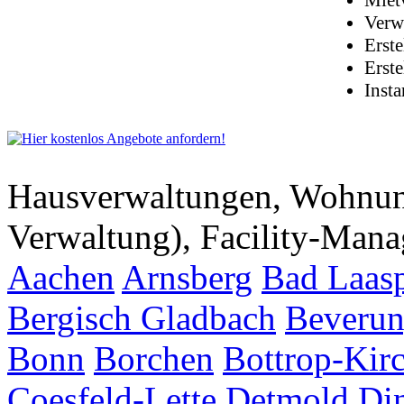
Miet
Verw
Erst
Erst
Inst
Hausverwaltungen, Wohnu
Verwaltung), Facility-Man
Aachen
Arnsberg
Bad Laas
Bergisch Gladbach
Beveru
Bonn
Borchen
Bottrop-Kir
Coesfeld-Lette
Detmold
Di