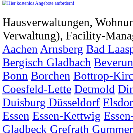
Hausverwaltungen, Wohnu
Verwaltung), Facility-Man
Aachen
Arnsberg
Bad Laas
Bergisch Gladbach
Beveru
Bonn
Borchen
Bottrop-Kir
Coesfeld-Lette
Detmold
Di
Duisburg
Düsseldorf
Elsdor
Essen
Essen-Kettwig
Essen
Gladbeck
Grefrath
Gummer