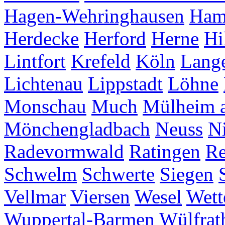
Hagen-Wehringhausen
Ha
Herdecke
Herford
Herne
Hi
Lintfort
Krefeld
Köln
Lang
Lichtenau
Lippstadt
Löhne
Monschau
Much
Mülheim a
Mönchengladbach
Neuss
Ni
Radevormwald
Ratingen
Re
Schwelm
Schwerte
Siegen
Vellmar
Viersen
Wesel
Wett
Wuppertal-Barmen
Wülfrat