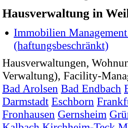
Hausverwaltung in Wei
Immobilien Management
(haftungsbeschränkt)
Hausverwaltungen, Wohnu
Verwaltung), Facility-Manag
Bad Arolsen
Bad Endbach
Darmstadt
Eschborn
Frankf
Fronhausen
Gernsheim
Grü
Kalbach
Kirchheim-Teck
M