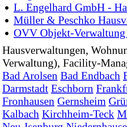
L. Engelhard GmbH - Ha
Müller & Peschko Haus
OVV Objekt-Verwaltung
Hausverwaltungen, Wohnu
Verwaltung), Facility-Manag
Bad Arolsen
Bad Endbach
Darmstadt
Eschborn
Frankf
Fronhausen
Gernsheim
Grü
Kalbach
Kirchheim-Teck
M
Neu-Isenburg
Niedernhaus