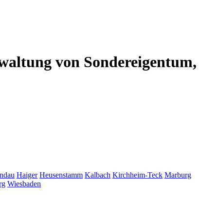
altung von Sondereigentum,
ndau
Haiger
Heusenstamm
Kalbach
Kirchheim-Teck
Marburg
rg
Wiesbaden