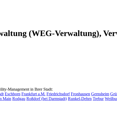
altung (WEG-Verwaltung), Verw
ty-Management in Ihrer Stadt:
dt
Eschborn
Frankfurt a.M.
Friedrichsdorf
Fronhausen
Gernsheim
Grü
m Main
Rodgau
Roßdorf (bei Darmstadt)
Runkel-Dehrn
Trebur
Weilbu