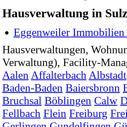
Hausverwaltung in Sul
Eggenweiler Immobilie
Hausverwaltungen, Wohnu
Verwaltung), Facility-Manag
Aalen
Affalterbach
Albstadt
Baden-Baden
Baiersbronn
Bruchsal
Böblingen
Calw
D
Fellbach
Flein
Freiburg
Fre
Gerlingen
Gundelfingen
Gü