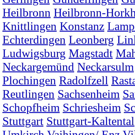
Heilbronn
Heilbronn-Hork
Knittlingen
Konstanz
Lamp
Echterdingen
Leonberg
Lin
Ludwigsburg
Magstadt
Mah
Neckargemünd
Neckarsulm
Plochingen
Radolfzell
Rasta
Reutlingen
Sachsenheim
Sa
Schopfheim
Schriesheim
S
Stuttgart
Stuttgart-Kaltental
Umkirch
Vaihingen/ Enz
Vi