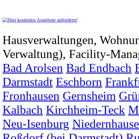
Hausverwaltungen, Wohnu
Verwaltung), Facility-Man
Bad Arolsen
Bad Endbach
Darmstadt
Eschborn
Frankf
Fronhausen
Gernsheim
Grü
Kalbach
Kirchheim-Teck
M
Neu-Isenburg
Niedernhaus
Roßdorf (bei Darmstadt)
Ru