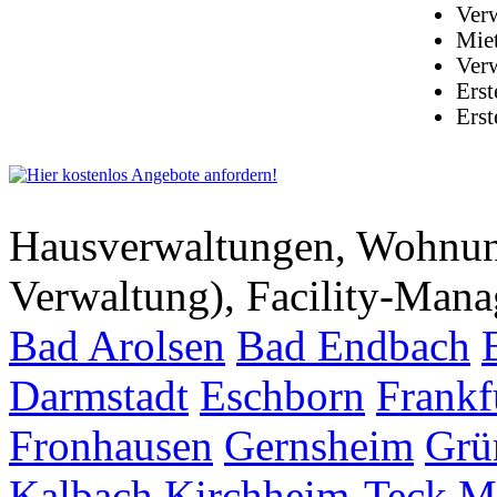
Ver
Mie
Ver
Erst
Ers
Hausverwaltungen, Wohnu
Verwaltung), Facility-Man
Bad Arolsen
Bad Endbach
Darmstadt
Eschborn
Frankf
Fronhausen
Gernsheim
Grü
Kalbach
Kirchheim-Teck
M