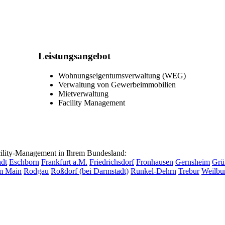
Leistungsangebot
Wohnungseigentumsverwaltung (WEG)
Verwaltung von Gewerbeimmobilien
Mietverwaltung
Facility Management
lity-Management in Ihrem Bundesland:
dt
Eschborn
Frankfurt a.M.
Friedrichsdorf
Fronhausen
Gernsheim
Grü
m Main
Rodgau
Roßdorf (bei Darmstadt)
Runkel-Dehrn
Trebur
Weilbu