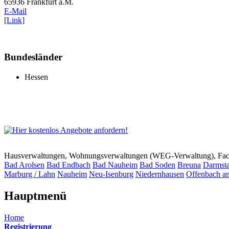
65936 Frankfurt a.M.
E-Mail
[Link]
Bundesländer
Hessen
Hausverwaltungen, Wohnungsverwaltungen (WEG-Verwaltung), Faci
Bad Arolsen
Bad Endbach
Bad Nauheim
Bad Soden
Breuna
Darmsta
Marburg / Lahn
Nauheim
Neu-Isenburg
Niedernhausen
Offenbach a
Hauptmenü
Home
Registrierung