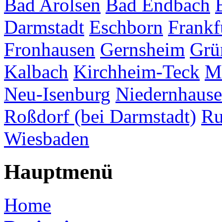
Bad Arolsen
Bad Endbach
Darmstadt
Eschborn
Frankf
Fronhausen
Gernsheim
Grü
Kalbach
Kirchheim-Teck
M
Neu-Isenburg
Niedernhaus
Roßdorf (bei Darmstadt)
Ru
Wiesbaden
Hauptmenü
Home