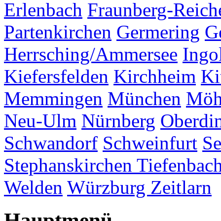
Erlenbach
Fraunberg-Reich
Partenkirchen
Germering
G
Herrsching/Ammersee
Ingo
Kiefersfelden
Kirchheim
Ki
Memmingen
München
Möh
Neu-Ulm
Nürnberg
Oberdi
Schwandorf
Schweinfurt
Se
Stephanskirchen
Tiefenbac
Welden
Würzburg
Zeitlarn
Hauptmenü