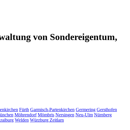
altung von Sondereigentum,
enkirchen
Fürth
Garmisch-Partenkirchen
Germering
Gersthofen
ünchen
Möhrendorf
Mömbris
Nersingen
Neu-Ulm
Nürnberg
raiburg
Welden
Würzburg
Zeitlarn