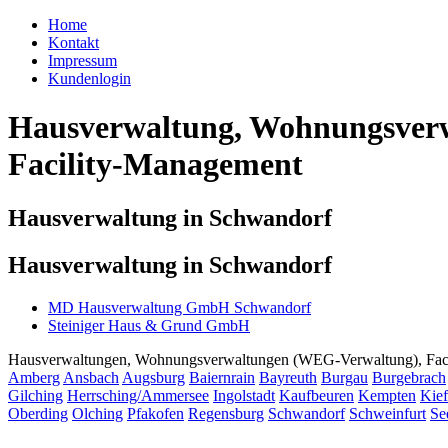
Home
Kontakt
Impressum
Kundenlogin
Hausverwaltung, Wohnungsverw
Facility-Management
Hausverwaltung in Schwandorf
Hausverwaltung in Schwandorf
MD Hausverwaltung GmbH Schwandorf
Steiniger Haus & Grund GmbH
Hausverwaltungen, Wohnungsverwaltungen (WEG-Verwaltung), Facili
Amberg
Ansbach
Augsburg
Baiernrain
Bayreuth
Burgau
Burgebrach
Gilching
Herrsching/Ammersee
Ingolstadt
Kaufbeuren
Kempten
Kief
Oberding
Olching
Pfakofen
Regensburg
Schwandorf
Schweinfurt
Se