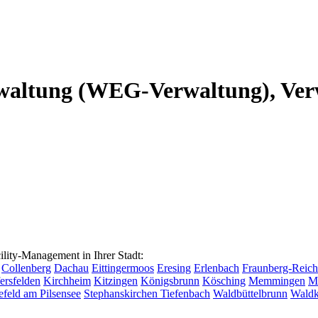
altung (WEG-Verwaltung), Verw
ty-Management in Ihrer Stadt:
Collenberg
Dachau
Eittingermoos
Eresing
Erlenbach
Fraunberg-Reich
ersfelden
Kirchheim
Kitzingen
Königsbrunn
Kösching
Memmingen
M
efeld am Pilsensee
Stephanskirchen
Tiefenbach
Waldbüttelbrunn
Waldk