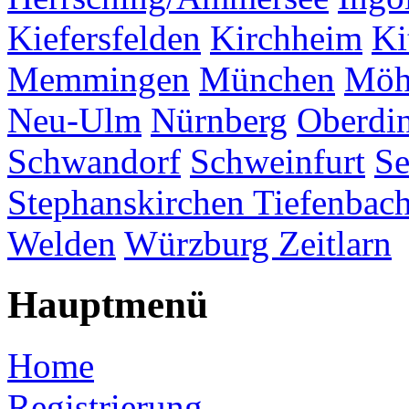
Kiefersfelden
Kirchheim
Ki
Memmingen
München
Möh
Neu-Ulm
Nürnberg
Oberdi
Schwandorf
Schweinfurt
Se
Stephanskirchen
Tiefenbac
Welden
Würzburg
Zeitlarn
Hauptmenü
Home
Registrierung