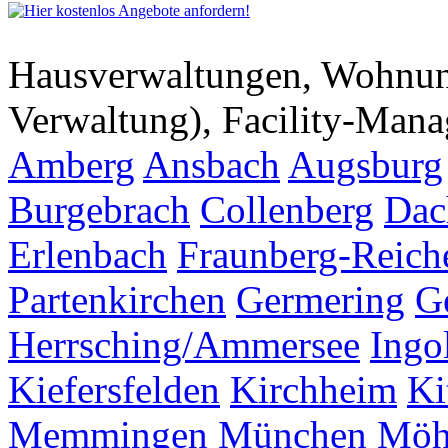
Hausverwaltungen, Wohnu
Verwaltung), Facility-Man
Amberg
Ansbach
Augsburg
Burgebrach
Collenberg
Dac
Erlenbach
Fraunberg-Reich
Partenkirchen
Germering
G
Herrsching/Ammersee
Ingo
Kiefersfelden
Kirchheim
Ki
Memmingen
München
Möh