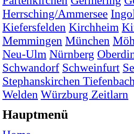
Partenkirchen
Germering
G
Herrsching/Ammersee
Ingo
Kiefersfelden
Kirchheim
Ki
Memmingen
München
Möh
Neu-Ulm
Nürnberg
Oberdi
Schwandorf
Schweinfurt
Se
Stephanskirchen
Tiefenbac
Welden
Würzburg
Zeitlarn
Hauptmenü