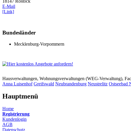
18147 Rostock
E-Mail
[Link]
Bundesländer
Mecklenburg-Vorpommern
Hausverwaltungen, Wohnungsverwaltungen (WEG-Verwaltung), Faci
Anna Luisenhof
Greifswald
Neubrandenburg
Neustrelitz
Ostseebad 
Hauptmenü
Home
Registrierung
Kundenlogin
AGB
Datenschutz