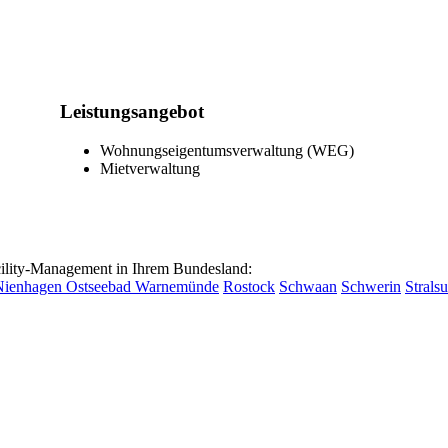
Leistungsangebot
Wohnungseigentumsverwaltung (WEG)
Mietverwaltung
lity-Management in Ihrem Bundesland:
Nienhagen
Ostseebad Warnemünde
Rostock
Schwaan
Schwerin
Strals