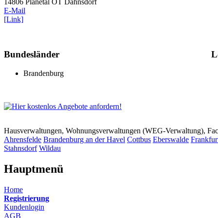
14806 Planetal OT Dahnsdorf
E-Mail
[Link]
Bundesländer
L
Brandenburg
Hausverwaltungen, Wohnungsverwaltungen (WEG-Verwaltung), Faci
Ahrensfelde
Brandenburg an der Havel
Cottbus
Eberswalde
Frankfur
Stahnsdorf
Wildau
Hauptmenü
Home
Registrierung
Kundenlogin
AGB