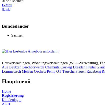
01662 Meißen
E-Mail
[Link]
Bundesländer
Sachsen
Hausverwaltungen, Wohnungsverwaltungen (WEG-Verwaltung), Faci
Aue
Bautzen
Bischofswerda
Chemnitz
Coswig
Dresden
Freital
Glau
Lommatzsch
Meißen
Oschatz
Penig OT Tauscha
Plauen
Radeberg
R
Hauptmenü
Home
Registrierung
Kundenlogin
AGB