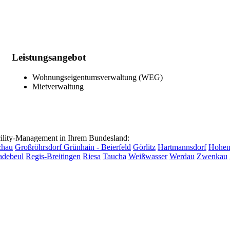
Leistungsangebot
Wohnungseigentumsverwaltung (WEG)
Mietverwaltung
lity-Management in Ihrem Bundesland:
chau
Großröhrsdorf
Grünhain - Beierfeld
Görlitz
Hartmannsdorf
Hohens
adebeul
Regis-Breitingen
Riesa
Taucha
Weißwasser
Werdau
Zwenkau