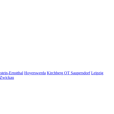
tein-Ernstthal
Hoyerswerda
Kirchberg OT Saupersdorf
Leipzig
Zwickau