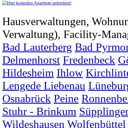
Hausverwaltungen, Wohnu
Verwaltung), Facility-Man
Bad Lauterberg
Bad Pyrmo
Delmenhorst
Fredenbeck
G
Hildesheim
Ihlow
Kirchlint
Lengede
Liebenau
Lünebur
Osnabrück
Peine
Ronnenbe
Stuhr - Brinkum
Süpplinge
Wildeshausen
Wolfenbüttel