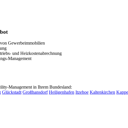
bot
 von Gewerbeimmobilien
tung
etriebs- und Heizkostenabrechnung
zungs-Management
lity-Management in Ihrem Bundesland:
g
Glückstadt
Großhansdorf
Heiligenhafen
Itzehoe
Kaltenkirchen
Kappe