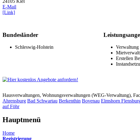
24105 Kiel
E-Mail
[Link]
Bundesländer
Leistungsange
Schleswig-Holstein
Verwaltung
Mietverwal
Erstellen B
Instandset
Hausverwaltungen, Wohnungsverwaltungen (WEG-Verwaltung), Faci
Ahrensburg
Bad Schwartau
Berkenthin
Bovenau
Elmshorn
Flensbur
auf Föhr
Hauptmenü
Home
Registrierung