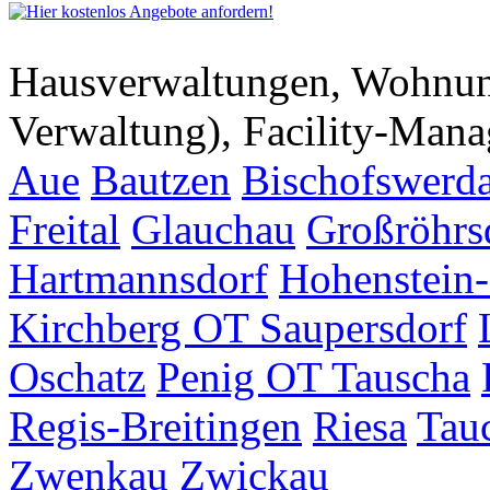
Hausverwaltungen, Wohnu
Verwaltung), Facility-Man
Aue
Bautzen
Bischofswerd
Freital
Glauchau
Großröhrs
Hartmannsdorf
Hohenstein-
Kirchberg OT Saupersdorf
Oschatz
Penig OT Tauscha
Regis-Breitingen
Riesa
Tau
Zwenkau
Zwickau