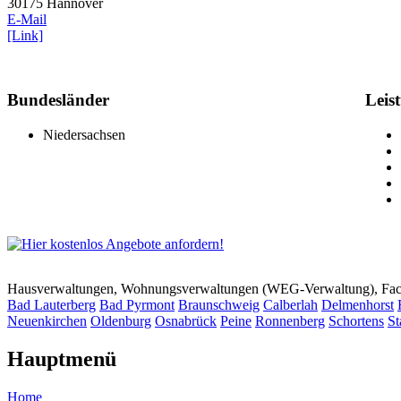
30175 Hannover
E-Mail
[Link]
Bundesländer
Leis
Niedersachsen
Hausverwaltungen, Wohnungsverwaltungen (WEG-Verwaltung), Faci
Bad Lauterberg
Bad Pyrmont
Braunschweig
Calberlah
Delmenhorst
Neuenkirchen
Oldenburg
Osnabrück
Peine
Ronnenberg
Schortens
St
Hauptmenü
Home