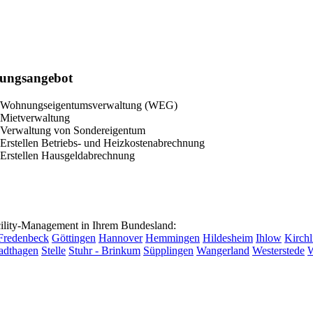
tungsangebot
Wohnungseigentumsverwaltung (WEG)
Mietverwaltung
Verwaltung von Sondereigentum
Erstellen Betriebs- und Heizkostenabrechnung
Erstellen Hausgeldabrechnung
lity-Management in Ihrem Bundesland:
Fredenbeck
Göttingen
Hannover
Hemmingen
Hildesheim
Ihlow
Kirchl
adthagen
Stelle
Stuhr - Brinkum
Süpplingen
Wangerland
Westerstede
W